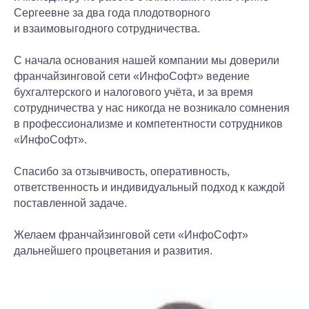
+7
+7
Сергеевне за два года плодотворного
и взаимовыгодного сотрудничества.
Оставить заявку
Оставить заявку
С начала основания нашей компании мы доверили
Я соглашаюсь с
Я соглашаюсь с
Оставить заявку
франчайзинговой сети «ИнфоСофт» ведение
политикой
политикой
бухгалтерского и налогового учёта, и за время
конфиденциаль
конфиденциаль
Я соглашаюсь с
ности
ности
и с
и с
сотрудничества у нас никогда не возникало сомнения
политикой
условиями
условиями
конфиденциаль
обработки и
обработки и
в профессионализме и компетентности сотрудников
ности
и с
использования
использования
условиями
«ИнфоСофт».
моих
моих
обработки и
персональных
персональных
использования
данных
данных
моих
Спасибо за отзывчивость, оперативность,
персональных
данных
ответственность и индивидуальный подход к каждой
поставленной задаче.
Желаем франчайзинговой сети «ИнфоСофт»
дальнейшего процветания и развития.