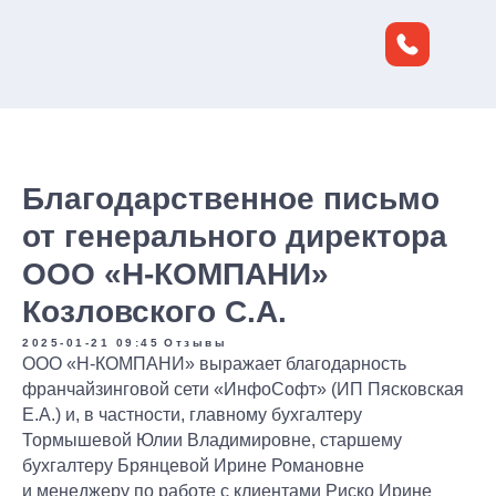
-->
Благодарственное письмо
от генерального директора
ООО «Н-КОМПАНИ»
Оставьте заявку
, и наши
Козловского С.А.
Узнайте
объективную
специалисты
Обсудите с экспертом
вашу
состояния учета
оценку
2025-01-21 09:45
Отзывы
проконсультируют
вас по
бухгалтерию и риски до проверки
ООО «Н-КОМПАНИ» выражает благодарность
в вашей компании
всем вопросам!
налоговой — бесплатно и без
франчайзинговой сети «ИнфоСофт» (ИП Пясковская
от экспертов!
обязательств
Е.А.) и, в частности, главному бухгалтеру
Тормышевой Юлии Владимировне, старшему
бухгалтеру Брянцевой Ирине Романовне
+7
и менеджеру по работе с клиентами Риско Ирине