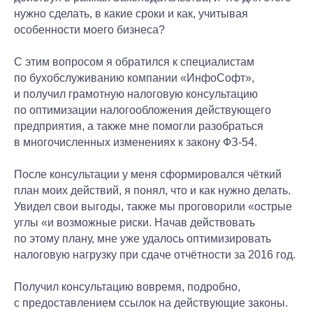
+7
+7
нужно сделать, в какие сроки и как, учитывая
особенности моего бизнеса?
Оставить заявку
Оставить заявку
С этим вопросом я обратился к специалистам
Я соглашаюсь с
Я соглашаюсь с
Оставить заявку
по бухобслуживанию компании «ИнфоСофт»,
политикой
политикой
и получил грамотную налоговую консультацию
конфиденциально
конфиденциально
Я соглашаюсь с
сти
сти
и с условиями
и с условиями
по оптимизации налогообложения действующего
политикой
обработки и
обработки и
конфиденциально
использования
использования
предприятия, а также мне помогли разобраться
сти
и с условиями
моих
моих
обработки и
в многочисленных изменениях к закону ФЗ-54.
персональных
персональных
использования
данных
данных
моих
персональных
После консультации у меня сформировался чёткий
данных
план моих действий, я понял, что и как нужно делать.
Увидел свои выгоды, также мы проговорили «острые
углы «и возможные риски. Начав действовать
по этому плану, мне уже удалось оптимизировать
налоговую нагрузку при сдаче отчётности за 2016 год.
Получил консультацию вовремя, подробно,
с предоставлением ссылок на действующие законы.