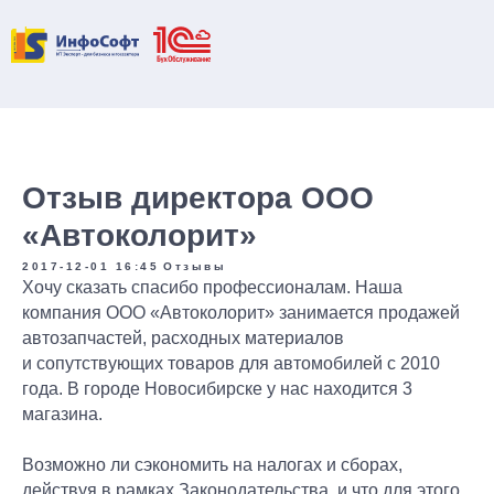
-->
Отзыв директора ООО
«Автоколорит»
2017-12-01 16:45
Отзывы
Хочу сказать cпасибо профессионалам. Наша
Оставьте заявку
, и наши
компания ООО «Автоколорит» занимается продажей
Узнайте
объективную
специалисты
автозапчастей, расходных материалов
Обсудите с экспертом
вашу
оценку
состояния учета
проконсультируют
вас по
бухгалтерию и риски до проверки
и сопутствующих товаров для автомобилей с 2010
в вашей компании
всем вопросам!
налоговой — бесплатно и без
года. В городе Новосибирске у нас находится 3
от экспертов!
обязательств
магазина.
Возможно ли сэкономить на налогах и сборах,
+7
действуя в рамках Законодательства, и что для этого