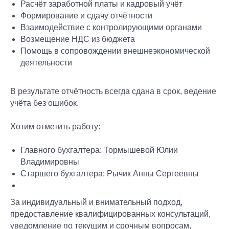
Расчёт заработной платы и кадровый учёт
+7
+7
Формирование и сдачу отчётности
Взаимодействие с контролирующими органами
Оставить заявку
Оставить заявку
Возмещение НДС из бюджета
Помощь в сопровождении внешнеэкономической
Я соглашаюсь с
Я соглашаюсь с
Оставить заявку
деятельности
политикой
политикой
конфиденциально
конфиденциально
Я соглашаюсь с
сти
сти
и с условиями
и с условиями
политикой
обработки и
обработки и
конфиденциально
В результате отчётность всегда сдана в срок, ведение
использования
использования
сти
и с условиями
моих
моих
обработки и
учёта без ошибок.
персональных
персональных
использования
данных
данных
моих
персональных
Хотим отметить работу:
данных
Главного бухгалтера: Тормышевой Юлии
Владимировны
Старшего бухгалтера: Рычик Анны Сергеевны
За индивидуальный и внимательный подход,
предоставление квалифицированных консультаций,
уведомление по текущим и срочным вопросам,