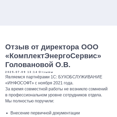
-->
Отзыв от директора ООО
«КомплектЭнергоСервис»
Головановой О.В.
Оставьте заявку
, и наши
2025-07-09 13:14
Отзывы
Узнайте
объективную
Являемся партнёрами 1С: БУХОБСЛУЖИВАНИЕ
специалисты
Обсудите с экспертом
вашу
оценку
состояния учета
«ИНФОСОФТ» с ноября 2021 года.
проконсультируют
вас по
бухгалтерию и риски до проверки
в вашей компании
За время совместной работы не возникло сомнений
всем вопросам!
налоговой — бесплатно и без
от экспертов!
в профессиональном уровне сотрудников отдела.
обязательств
Мы полностью поручили:
Внесение первичной документации
+7